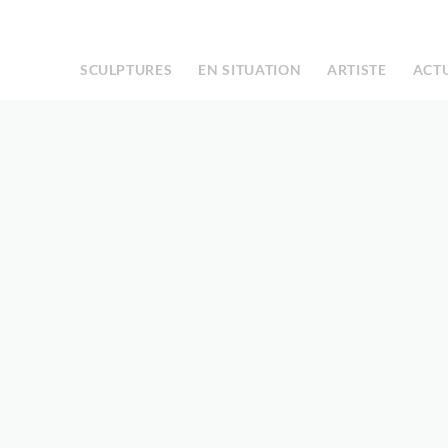
Facebook
Instagram
|
SCULPTURES
EN SITUATION
ARTISTE
ACT