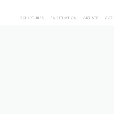
Facebook
Instagram
|
SCULPTURES
EN SITUATION
ARTISTE
ACT