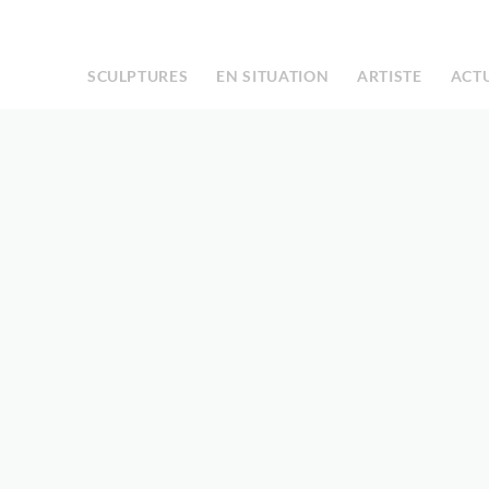
Facebook
Instagram
|
SCULPTURES
EN SITUATION
ARTISTE
ACT