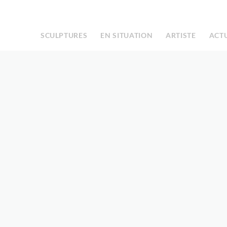
Facebook
Instagram
|
SCULPTURES
EN SITUATION
ARTISTE
ACT