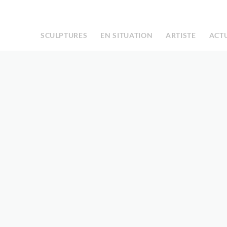
Facebook
Instagram
|
SCULPTURES
EN SITUATION
ARTISTE
ACT