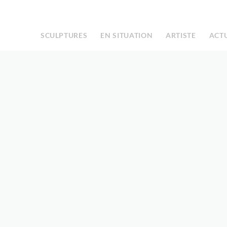
Facebook
Instagram
|
SCULPTURES
EN SITUATION
ARTISTE
ACT