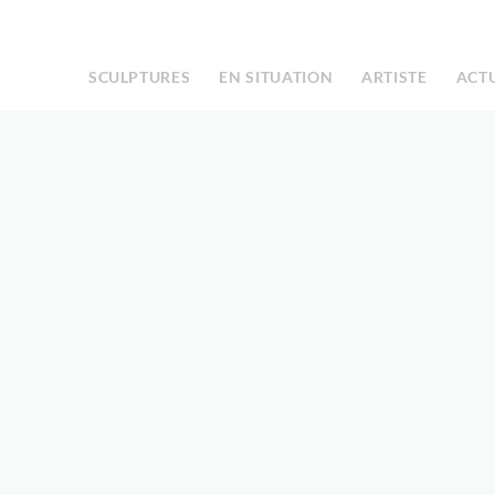
Facebook
Instagram
|
SCULPTURES
EN SITUATION
ARTISTE
ACT