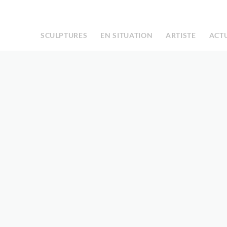
Facebook
Instagram
|
SCULPTURES
EN SITUATION
ARTISTE
ACT