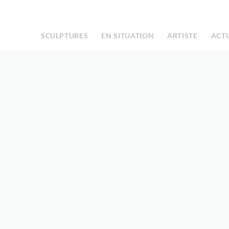
Facebook
Instagram
|
SCULPTURES
EN SITUATION
ARTISTE
ACT